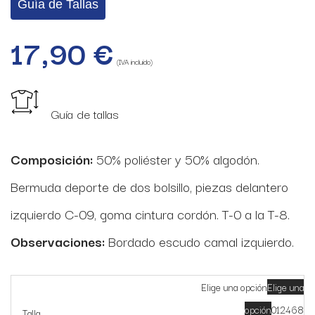
Guía de Tallas
17,90
€
(IVA incluido)
Guía de tallas
Composición:
50% poliéster y 50% algodón.
Bermuda deporte de dos bolsillo, piezas delantero
izquierdo C-09, goma cintura cordón. T-0 a la T-8.
Observaciones:
Bordado escudo camal izquierdo.
Elige una opción
Elige una
opción
0
1
2
4
6
8
Talla