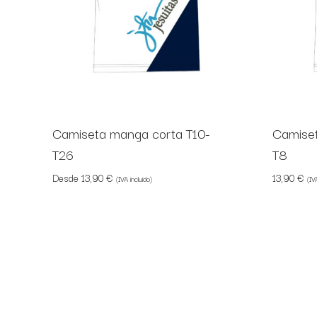
Camiseta manga corta T10-
Camiset
T26
T8
Desde
13,90
€
13,90
€
(IVA incluido)
(IV