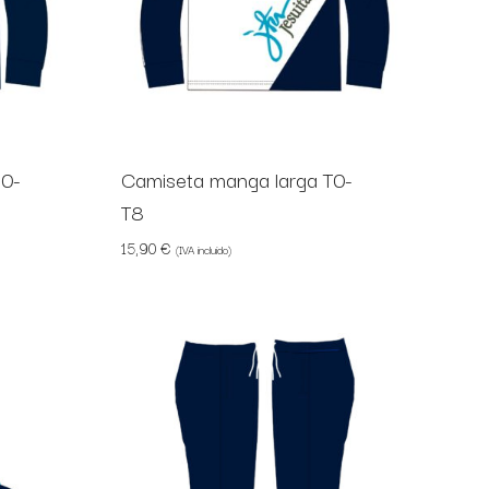
10-
Camiseta manga larga T0-
T8
15,90
€
(IVA incluido)