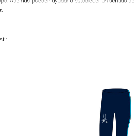
 ropa. Además, pueden ayudar a establecer un sentido de
s.
stir