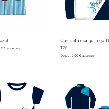
azul
Camiseta manga larga T
T26
,50
€
(IVA incluido)
Desde
15,90
€
(IVA incluido)