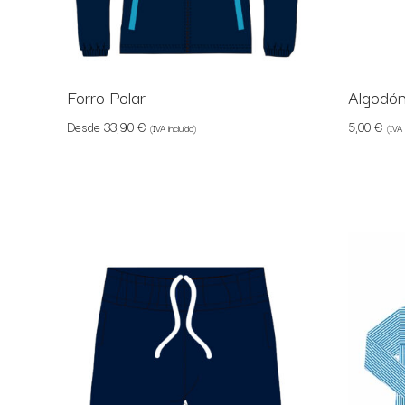
Forro Polar
Algodó
Desde
33,90
€
5,00
€
(IVA incluido)
(IVA 