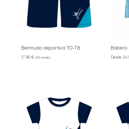
Bermuda deportiva T0-T8
Babero 
17,90
€
Desde
24
(IVA incluido)