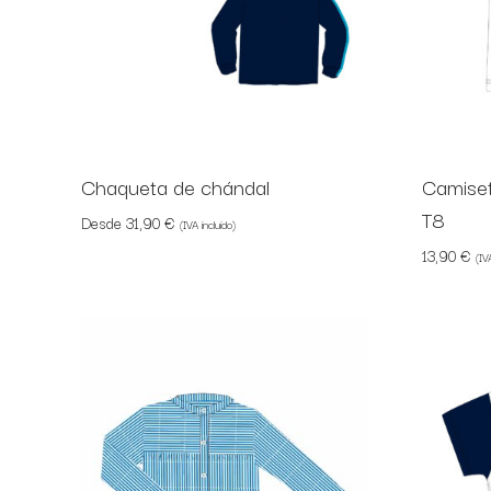
Chaqueta de chándal
Camiset
T8
Desde
31,90
€
(IVA incluido)
13,90
€
(IV