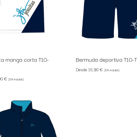
a manga corta T10-
Bermuda deportiva T10-
Desde
16,90
€
(IVA incluido)
90
€
(IVA incluido)