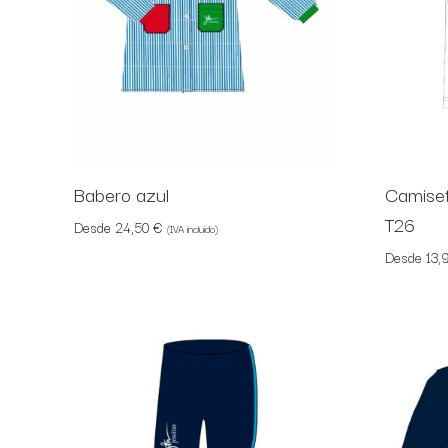
Babero azul
Camiset
T26
Desde
24,50
€
(IVA incluido)
Desde
13,