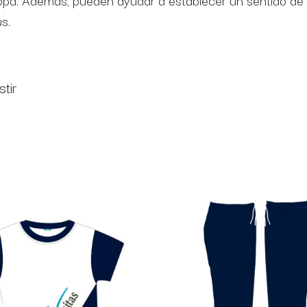
 ropa. Además, pueden ayudar a establecer un sentido de
s.
stir