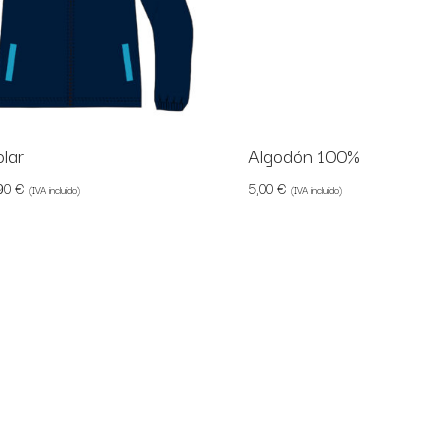
olar
Algodón 100%
,90
€
5,00
€
(IVA incluido)
(IVA incluido)