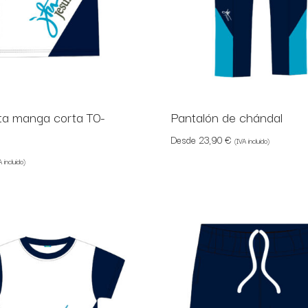
a manga corta T0-
Pantalón de chándal
Desde
23,90
€
(IVA incluido)
A incluido)