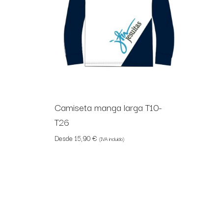
Camiseta manga larga T10-
T26
Desde
15,90
€
(IVA incluido)