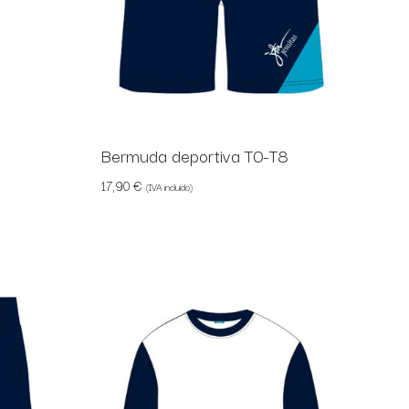
Bermuda deportiva T0-T8
17,90
€
(IVA incluido)