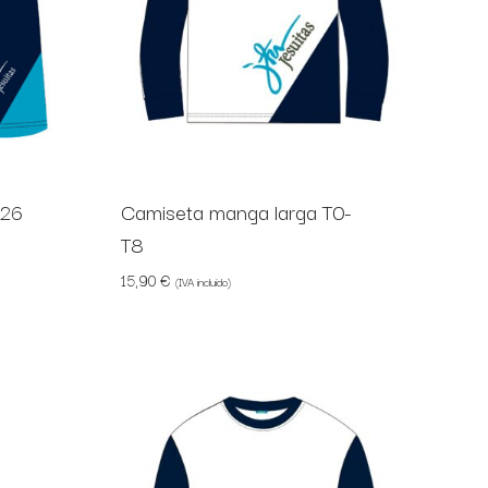
T26
Camiseta manga larga T0-
T8
15,90
€
(IVA incluido)